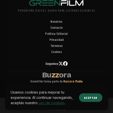
PERIODISMO DIGITAL DIARIO PARA LECTORES EXIGENTES
Nosotros
Contacto
Política Editorial
Privacidad
Términos
Cookies
Seguinos
Bu
zz
ora
GreenFilm forma parte de
Buzzora Media
Usamos cookies para mejorar tu
experiencia. Al continuar navegando,
ACEPTAR
aceptás nuestro
uso de cookies
.
Copyright © 2026 Buzzora Media. Todos los derechos reservados. Buzzora® es una
marca registrada.