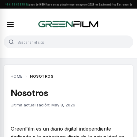
EN TENDENCIA
Principales estrenos de HBO Max y otras plataformas en agosto 2026 en Latinoamérica
·
Estrenos de ago
HOME
›
NOSOTROS
Nosotros
Última actualización: May 8, 2026
GreenFilm es un diario digital independiente