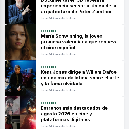
Documental en 3D revela la
experiencia sensorial única de la
arquitectura de Peter Zumthor
hace 3d
·
2 min de lectura
ESTRENOS
María Schwinning, la joven
promesa valenciana que renueva
el cine español
hace 3d
·
2 min de lectura
ESTRENOS
Kent Jones dirige a Willem Dafoe
en una mirada íntima sobre el arte
y la fama olvidada
hace 3d
·
2 min de lectura
ESTRENOS
Estrenos más destacados de
agosto 2026 en cine y
plataformas digitales
hace 3d
·
2 min de lectura