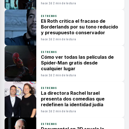
hace 2d
·
2 min de lectura
ESTRENOS
Eli Roth critica el fracaso de
Borderlands por su tono reducido
y presupuesto conservador
hace 2d
·
2 min de lectura
ESTRENOS
Cómo ver todas las películas de
Spider-Man gratis desde
cualquier lugar
hace 2d
·
2 min de lectura
ESTRENOS
La directora Rachel Israel
presenta dos comedias que
redefinen la identidad judía
hace 2d
·
2 min de lectura
ESTRENOS