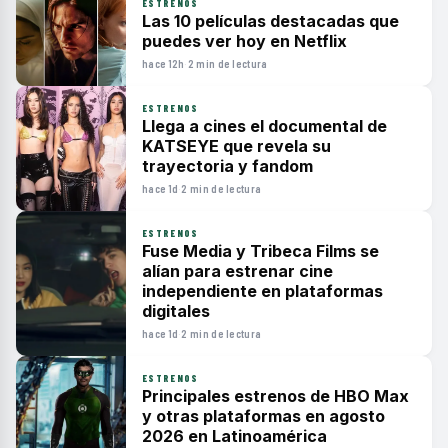
ESTRENOS
Las 10 películas destacadas que
puedes ver hoy en Netflix
hace 12h
·
2 min de lectura
ESTRENOS
Llega a cines el documental de
KATSEYE que revela su
trayectoria y fandom
hace 1d
·
2 min de lectura
ESTRENOS
Fuse Media y Tribeca Films se
alían para estrenar cine
independiente en plataformas
digitales
hace 1d
·
2 min de lectura
ESTRENOS
Principales estrenos de HBO Max
y otras plataformas en agosto
2026 en Latinoamérica