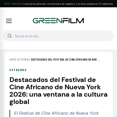
Lifetime estrena especial de películas con historias de engaños y secretos peligrosos
EN TENDENCIA
·
El simbolismo de lo
HOME
›
ESTRENOS
›
DESTACADOS DEL FESTIVAL DE CINE AFRICANO DE NUE...
ESTRENOS
Destacados del Festival de
Cine Africano de Nueva York
2026: una ventana a la cultura
global
El Festival de Cine Africano de Nueva York