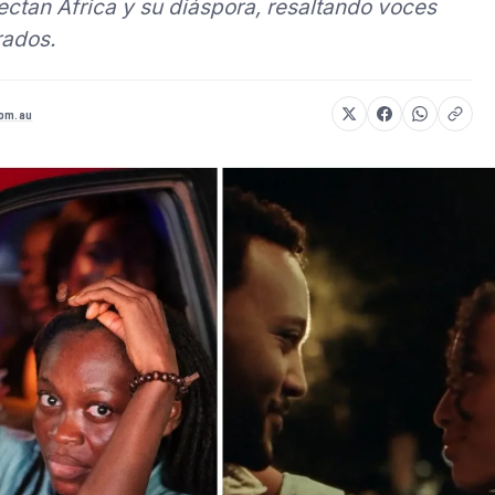
nectan África y su diáspora, resaltando voces
rados.
com.au