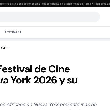
 se alían para estrenar cine independiente en plataformas digitales
·
Principales estren
FESTIVALES
 NUE...
estival de Cine
va York 2026 y su
Cine Africano de Nueva York presentó más de