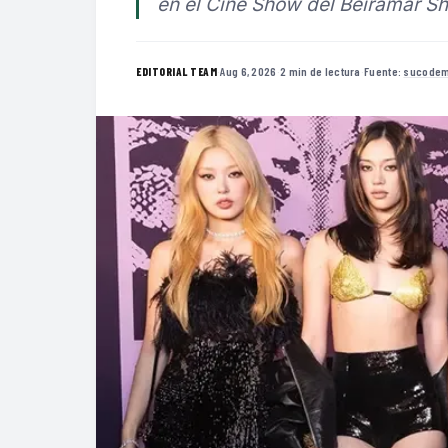
en el Cine Show del Beiramar Sh
·
Aug 6, 2026
·
2 min de lectura
·
Fuente:
sucodem
EDITORIAL TEAM