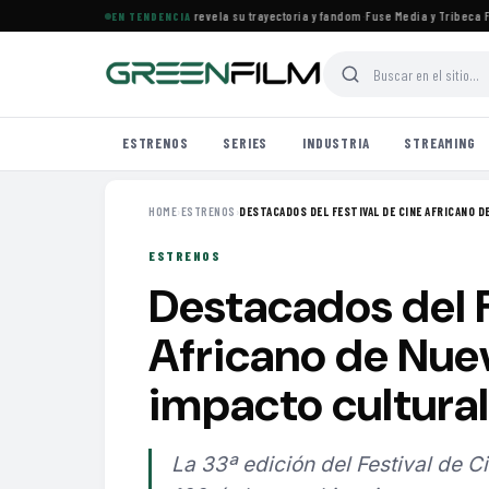
 el documental de KATSEYE que revela su trayectoria y fandom
·
Fuse Media y Tribeca Films
EN TENDENCIA
ESTRENOS
SERIES
INDUSTRIA
STREAMING
HOME
›
ESTRENOS
›
DESTACADOS DEL FESTIVAL DE CINE AFRICANO DE
ESTRENOS
Destacados del F
Africano de Nue
impacto cultural
La 33ª edición del Festival de 