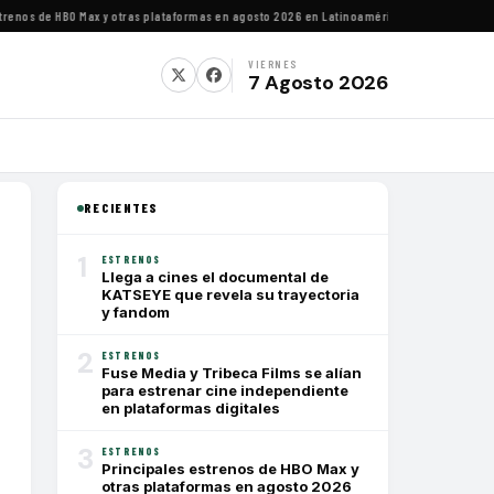
os de HBO Max y otras plataformas en agosto 2026 en Latinoamérica
·
Estrenos de agosto
VIERNES
7 Agosto 2026
RECIENTES
1
ESTRENOS
Llega a cines el documental de
KATSEYE que revela su trayectoria
y fandom
2
ESTRENOS
Fuse Media y Tribeca Films se alían
para estrenar cine independiente
en plataformas digitales
3
ESTRENOS
Principales estrenos de HBO Max y
otras plataformas en agosto 2026