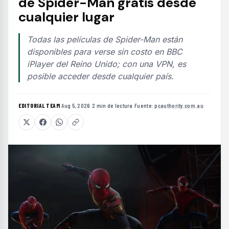
de Spider-Man gratis desde
cualquier lugar
Todas las películas de Spider-Man están
disponibles para verse sin costo en BBC
iPlayer del Reino Unido; con una VPN, es
posible acceder desde cualquier país.
EDITORIAL TEAM
·
Aug 5, 2026
·
2 min de lectura
·
Fuente:
pcauthority.com.au