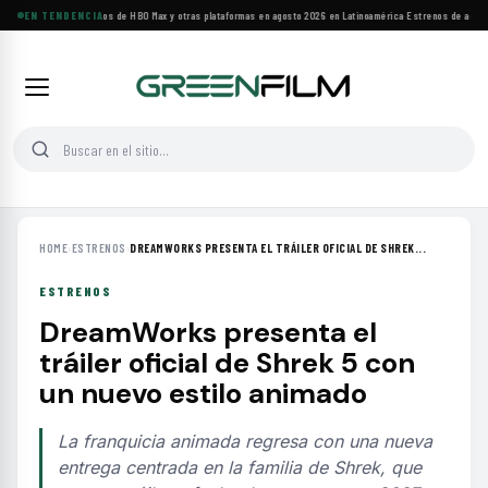
Principales estrenos de HBO Max y otras plataformas en agosto 2026 en Latinoamérica
EN TENDENCIA
·
Estrenos de agosto
HOME
›
ESTRENOS
›
DREAMWORKS PRESENTA EL TRÁILER OFICIAL DE SHREK...
ESTRENOS
DreamWorks presenta el
tráiler oficial de Shrek 5 con
un nuevo estilo animado
La franquicia animada regresa con una nueva
entrega centrada en la familia de Shrek, que