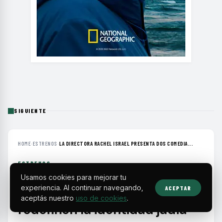
SIGUIENTE
HOME
›
ESTRENOS
›
LA DIRECTORA RACHEL ISRAEL PRESENTA DOS COMEDIA...
ESTRENOS
Usamos cookies para mejorar tu
La directora Rachel Israel
experiencia. Al continuar navegando,
ACEPTAR
presenta dos comedias que
aceptás nuestro
uso de cookies
.
redefinen la identidad judía