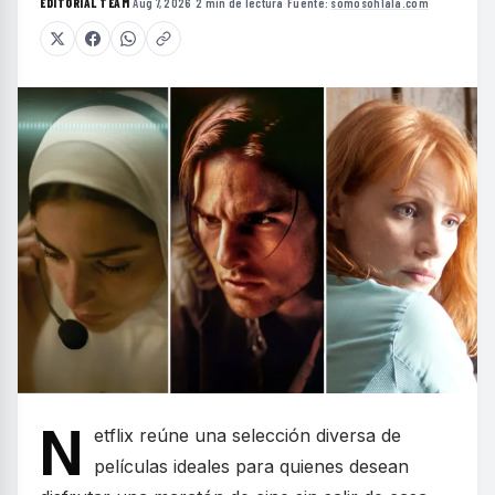
EDITORIAL TEAM
·
Aug 7, 2026
·
2 min de lectura
·
Fuente:
somosohlala.com
N
etflix reúne una selección diversa de
películas ideales para quienes desean