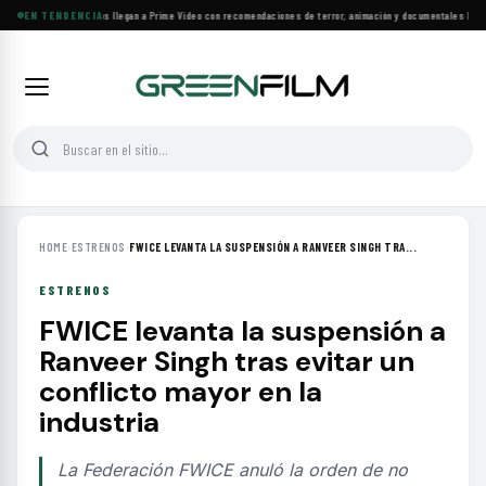
Más de 160 estrenos llegan a Prime Video con recomendaciones de terror, animación y documentales
EN TENDENCIA
·
Las 10
HOME
›
ESTRENOS
›
FWICE LEVANTA LA SUSPENSIÓN A RANVEER SINGH TRA...
ESTRENOS
FWICE levanta la suspensión a
Ranveer Singh tras evitar un
conflicto mayor en la
industria
La Federación FWICE anuló la orden de no