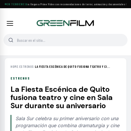
Más de 160 estrenos llegan a Prime Video con recomendaciones de terror, animación y documentales
EN TENDENCIA
·
Las 10
HOME
›
ESTRENOS
›
LA FIESTA ESCÉNICA DE QUITO FUSIONA TEATRO Y CI...
ESTRENOS
La Fiesta Escénica de Quito
fusiona teatro y cine en Sala
Sur durante su aniversario
Sala Sur celebra su primer aniversario con una
programación que combina dramaturgia y cine