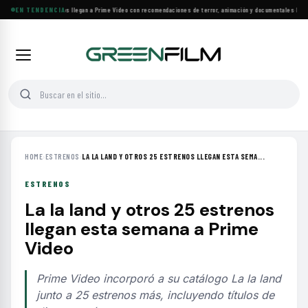
Más de 160 estrenos llegan a Prime Video con recomendaciones de terror, animación y documentales
EN TENDENCIA
·
Las 10
HOME
›
ESTRENOS
›
LA LA LAND Y OTROS 25 ESTRENOS LLEGAN ESTA SEMA...
ESTRENOS
La la land y otros 25 estrenos
llegan esta semana a Prime
Video
Prime Video incorporó a su catálogo La la land
junto a 25 estrenos más, incluyendo títulos de