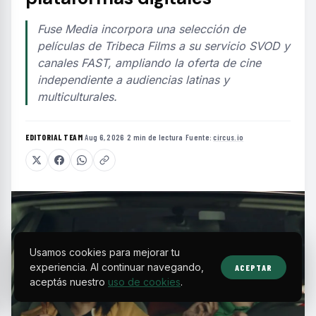
Fuse Media incorpora una selección de
películas de Tribeca Films a su servicio SVOD y
canales FAST, ampliando la oferta de cine
independiente a audiencias latinas y
multiculturales.
EDITORIAL TEAM
·
Aug 6, 2026
·
2 min de lectura
·
Fuente:
circus.io
Usamos cookies para mejorar tu
experiencia. Al continuar navegando,
ACEPTAR
aceptás nuestro
uso de cookies
.