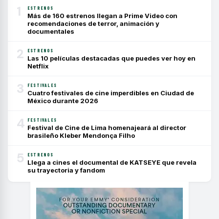
1
ESTRENOS
Más de 160 estrenos llegan a Prime Video con
recomendaciones de terror, animación y
documentales
2
ESTRENOS
Las 10 películas destacadas que puedes ver hoy en
Netflix
3
FESTIVALES
Cuatro festivales de cine imperdibles en Ciudad de
México durante 2026
4
FESTIVALES
Festival de Cine de Lima homenajeará al director
brasileño Kleber Mendonça Filho
5
ESTRENOS
Llega a cines el documental de KATSEYE que revela
su trayectoria y fandom