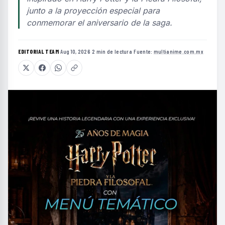
junto a la proyección especial para
conmemorar el aniversario de la saga.
EDITORIAL TEAM
·
Aug 10, 2026
·
2 min de lectura
·
Fuente:
multianime.com.mx