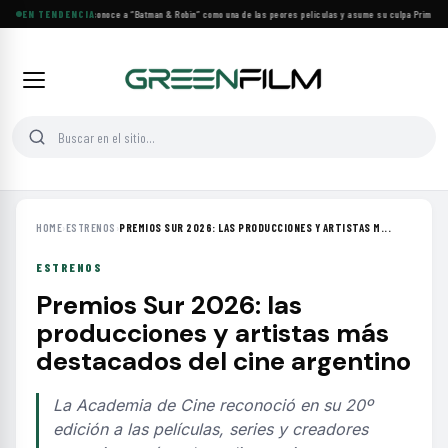
George Clooney reconoce a “Batman & Robin” como una de las peores películas y asume su culpa
EN TENDENCIA
·
Prime Vide
HOME
›
ESTRENOS
›
PREMIOS SUR 2026: LAS PRODUCCIONES Y ARTISTAS M...
ESTRENOS
Premios Sur 2026: las
producciones y artistas más
destacados del cine argentino
La Academia de Cine reconoció en su 20º
edición a las películas, series y creadores