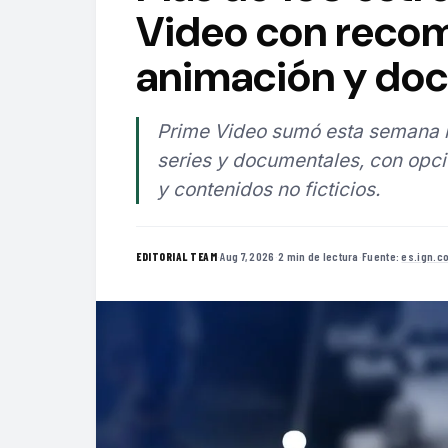
Video con recom
animación y do
Prime Video sumó esta semana má
series y documentales, con opci
y contenidos no ficticios.
·
Aug 7, 2026
·
2 min de lectura
·
Fuente:
es.ign.c
EDITORIAL TEAM