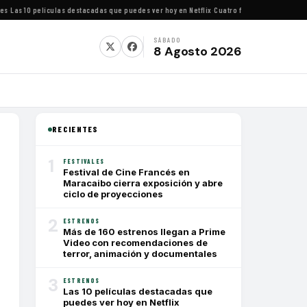
as 10 películas destacadas que puedes ver hoy en Netflix
·
Cuatro festivales de cine imp
SÁBADO
8 Agosto 2026
RECIENTES
1
FESTIVALES
Festival de Cine Francés en
Maracaibo cierra exposición y abre
ciclo de proyecciones
2
ESTRENOS
Más de 160 estrenos llegan a Prime
Video con recomendaciones de
terror, animación y documentales
3
ESTRENOS
Las 10 películas destacadas que
puedes ver hoy en Netflix