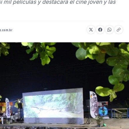
 mil películas y destacará el cine joven y las
o.com.br