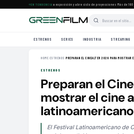
ine Francés en Maracaibo cierra exposición y abre ciclo de proyecciones
·
Más de 160 est
EN TENDENCIA
ESTRENOS
SERIES
INDUSTRIA
STREAMING
HOME
›
ESTRENOS
›
PREPARAN EL CINEALTER 2026 PARA MOSTRAR EL
ESTRENOS
Preparan el Cine
mostrar el cine
latinoamerican
El Festival Latinoamericano de C