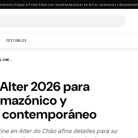
renos llegan a Prime Video con recomendaciones de terror, animación y documentales
·
L
FESTIVALES
 CINE...
Alter 2026 para
 amazónico y
o contemporáneo
ine en Alter do Chão afina detalles para su