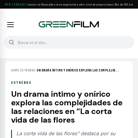
Festival de Cine Francés en Maracaibo cierra exposición y abre ciclo de proyecciones
EN TENDENCIA
·
Más de 160 estrenos
HOME
›
ESTRENOS
›
UN DRAMA ÍNTIMO Y ONÍRICO EXPLORA LAS COMPLEJID...
ESTRENOS
Un drama íntimo y onírico
explora las complejidades de
las relaciones en “La corta
vida de las flores
La corta vida de las flores” destaca por su