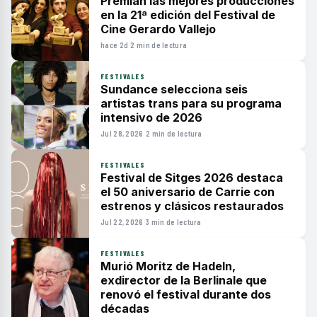
Premian las mejores producciones
en la 21ª edición del Festival de
Cine Gerardo Vallejo
hace 2d
·
2 min de lectura
FESTIVALES
Sundance selecciona seis
artistas trans para su programa
intensivo de 2026
Jul 28, 2026
·
2 min de lectura
FESTIVALES
Festival de Sitges 2026 destaca
el 50 aniversario de Carrie con
estrenos y clásicos restaurados
Jul 22, 2026
·
3 min de lectura
FESTIVALES
Murió Moritz de Hadeln,
exdirector de la Berlinale que
renovó el festival durante dos
décadas