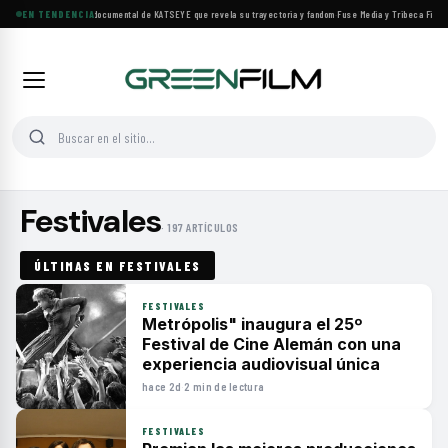
EN TENDENCIA
Llega a cines el documental de KATSEYE que revela su trayectoria y fandom
·
Fuse Media y Tribeca Films 
Festivales
· 197 ARTÍCULOS
ÚLTIMAS EN FESTIVALES
FESTIVALES
Metrópolis" inaugura el 25º
Festival de Cine Alemán con una
experiencia audiovisual única
hace 2d
·
2 min de lectura
FESTIVALES