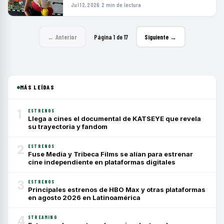
Jul 12, 2026
·
2 min de lectura
← Anterior
Página 1 de 17
Siguiente →
MÁS LEÍDAS
1
ESTRENOS
Llega a cines el documental de KATSEYE que revela
su trayectoria y fandom
2
ESTRENOS
Fuse Media y Tribeca Films se alían para estrenar
cine independiente en plataformas digitales
3
ESTRENOS
Principales estrenos de HBO Max y otras plataformas
en agosto 2026 en Latinoamérica
4
STREAMING