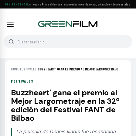
Más de 160 estrenos llegan a Prime Video con recomendaciones de terror, animación y documentales
EN TENDENCIA
·
Las 1
HOME
›
FESTIVALES
›
BUZZHEART' GANA EL PREMIO AL MEJOR LARGOMETRAJE...
FESTIVALES
Buzzheart' gana el premio al
Mejor Largometraje en la 32ª
edición del Festival FANT de
Bilbao
La película de Dennis Iliadis fue reconocida