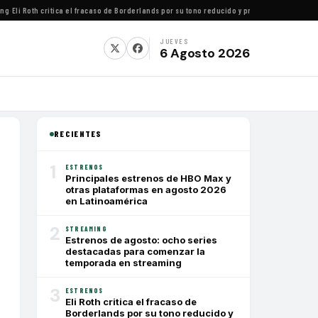
Eli Roth critica el fracaso de Borderlands por su tono reducido y presupuesto conservad
JUEVES
6 Agosto 2026
RECIENTES
1
ESTRENOS
Principales estrenos de HBO Max y
otras plataformas en agosto 2026
en Latinoamérica
2
STREAMING
Estrenos de agosto: ocho series
destacadas para comenzar la
temporada en streaming
3
ESTRENOS
Eli Roth critica el fracaso de
Borderlands por su tono reducido y