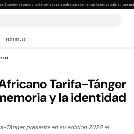
Estrenos de agosto: ocho series destacadas para comenzar la temporada en streaming
·
FESTIVALES
26 EX...
 Africano Tarifa-Tánger
memoria y la identidad
ifa-Tánger presenta en su edición 2026 el