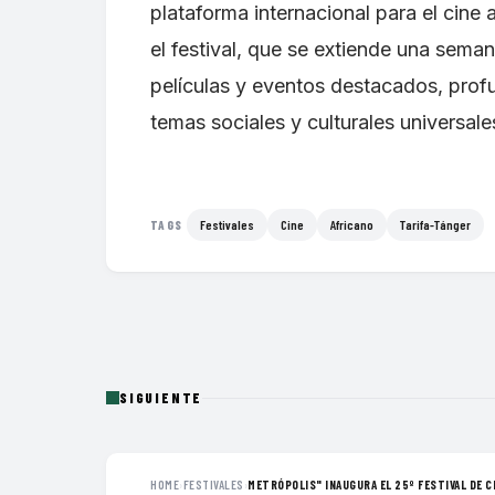
plataforma internacional para el cine 
el festival, que se extiende una seman
películas y eventos destacados, pro
temas sociales y culturales universal
Festivales
Cine
Africano
Tarifa-Tánger
TAGS
SIGUIENTE
HOME
›
FESTIVALES
›
METRÓPOLIS" INAUGURA EL 25º FESTIVAL DE CI