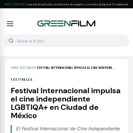
Lifetime estrena especial de películas con historias de engaños y secretos peligrosos
EN TENDENCIA
·
El simbolismo de lo
HOME
›
FESTIVALES
›
FESTIVAL INTERNACIONAL IMPULSA EL CINE INDEPEND...
FESTIVALES
Festival Internacional impulsa
el cine independiente
LGBTIQA+ en Ciudad de
México
El Festival Internacional de Cine Independiente