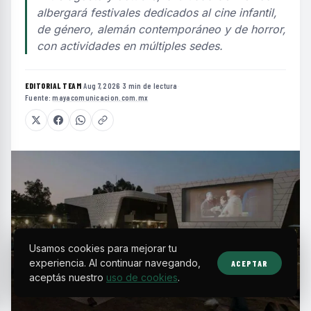
albergará festivales dedicados al cine infantil,
de género, alemán contemporáneo y de horror,
con actividades en múltiples sedes.
EDITORIAL TEAM
·
Aug 7, 2026
·
3 min de lectura
·
Fuente:
mayacomunicacion.com.mx
Usamos cookies para mejorar tu
experiencia. Al continuar navegando,
ACEPTAR
aceptás nuestro
uso de cookies
.