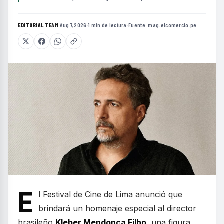
EDITORIAL TEAM
·
Aug 7, 2026
·
1 min de lectura
·
Fuente:
mag.elcomercio.pe
E
l Festival de Cine de Lima anunció que
brindará un homenaje especial al director
brasileño
Kleber Mendonça Filho
, una figura