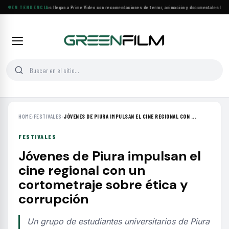
Más de 160 estrenos llegan a Prime Video con recomendaciones de terror, animación y documentales
EN TENDENCIA
·
Las 10
HOME
›
FESTIVALES
›
JÓVENES DE PIURA IMPULSAN EL CINE REGIONAL CON ...
FESTIVALES
Jóvenes de Piura impulsan el
cine regional con un
cortometraje sobre ética y
corrupción
Un grupo de estudiantes universitarios de Piura