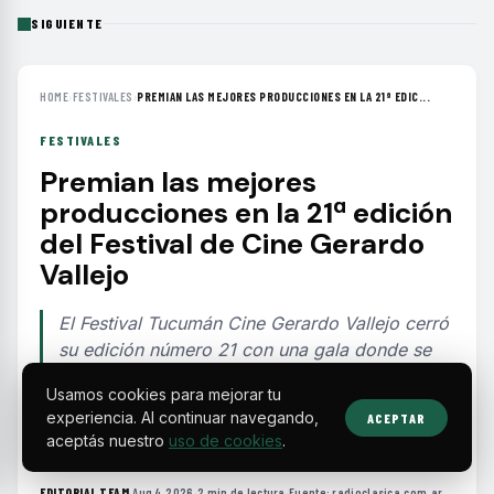
SIGUIENTE
HOME
›
FESTIVALES
›
PREMIAN LAS MEJORES PRODUCCIONES EN LA 21ª EDIC...
FESTIVALES
Premian las mejores
producciones en la 21ª edición
del Festival de Cine Gerardo
Vallejo
El Festival Tucumán Cine Gerardo Vallejo cerró
su edición número 21 con una gala donde se
reconocieron obras destacadas del cine
Usamos cookies para mejorar tu
argentino y latinoamericano en diversas
experiencia. Al continuar navegando,
ACEPTAR
categorías.
aceptás nuestro
uso de cookies
.
EDITORIAL TEAM
·
Aug 4, 2026
·
2 min de lectura
·
Fuente:
radioclasica.com.ar