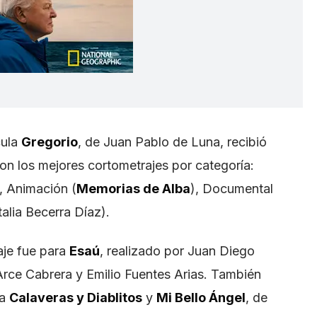
cula
Gregorio
, de Juan Pablo de Luna, recibió
n los mejores cortometrajes por categoría:
), Animación (
Memorias de Alba
), Documental
alia Becerra Díaz).
aje fue para
Esaú
, realizado por Juan Diego
rce Cabrera y Emilio Fuentes Arias. También
 a
Calaveras y Diablitos
y
Mi Bello Ángel
, de