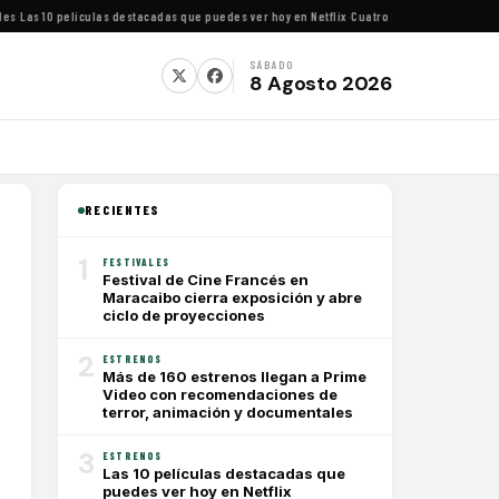
Las 10 películas destacadas que puedes ver hoy en Netflix
·
Cuatro festivales de cine imp
SÁBADO
8 Agosto 2026
RECIENTES
1
FESTIVALES
Festival de Cine Francés en
Maracaibo cierra exposición y abre
ciclo de proyecciones
2
ESTRENOS
Más de 160 estrenos llegan a Prime
Video con recomendaciones de
terror, animación y documentales
3
ESTRENOS
Las 10 películas destacadas que
puedes ver hoy en Netflix