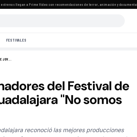
trenos llegan a Prime Video con recomendaciones de terror, animación y documentales
·
FESTIVALES
E JOV...
adores del Festival de
uadalajara "No somos
adalajara reconoció las mejores producciones