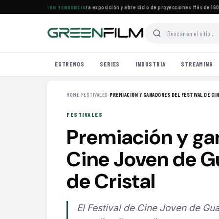
Cine Francés en Maracaibo cierra exposición y abre ciclo de proyecciones
·
Más de 160 es
EN TENDENCIA
ESTRENOS
SERIES
INDUSTRIA
STREAMING
HOME
›
FESTIVALES
›
PREMIACIÓN Y GANADORES DEL FESTIVAL DE CIN
FESTIVALES
Premiación y gan
Cine Joven de G
de Cristal
El Festival de Cine Joven de Gu