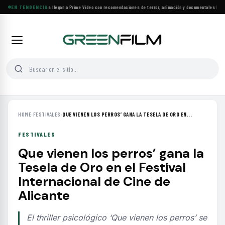
Más de 160 estrenos llegan a Prime Video con recomendaciones de terror, animación y documentales
EN TENDENCIA
·
Las 10
HOME
›
FESTIVALES
›
QUE VIENEN LOS PERROS’ GANA LA TESELA DE ORO EN...
FESTIVALES
Que vienen los perros’ gana la
Tesela de Oro en el Festival
Internacional de Cine de
Alicante
El thriller psicológico ‘Que vienen los perros’ se