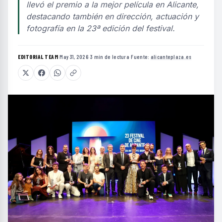
llevó el premio a la mejor película en Alicante,
destacando también en dirección, actuación y
fotografía en la 23ª edición del festival.
EDITORIAL TEAM
·
May 31, 2026
·
3 min de lectura
·
Fuente:
alicanteplaza.es