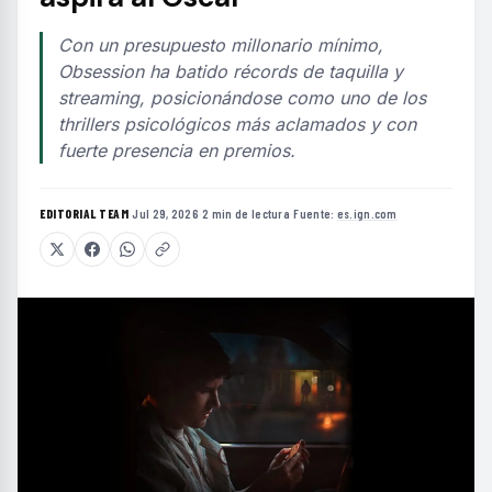
Con un presupuesto millonario mínimo,
Obsession ha batido récords de taquilla y
streaming, posicionándose como uno de los
thrillers psicológicos más aclamados y con
fuerte presencia en premios.
EDITORIAL TEAM
·
Jul 29, 2026
·
2 min de lectura
·
Fuente:
es.ign.com