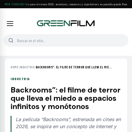
Estrenos y clásicos para el verano 2026: aventuras, romances y superhéroes en pantalla grande
EN TENDENCIA
·
Memoria y 
HOME
›
INDUSTRIA
›
BACKROOMS”: EL FILME DE TERROR QUE LLEVA EL MIE...
INDUSTRIA
Backrooms”: el filme de terror
que lleva el miedo a espacios
infinitos y monótonos
La película “Backrooms”, estrenada en cines en
2026, se inspira en un concepto de internet y