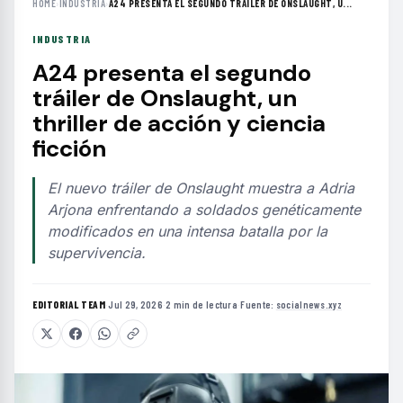
HOME
›
INDUSTRIA
›
A24 PRESENTA EL SEGUNDO TRÁILER DE ONSLAUGHT, U...
INDUSTRIA
A24 presenta el segundo
tráiler de Onslaught, un
thriller de acción y ciencia
ficción
El nuevo tráiler de Onslaught muestra a Adria
Arjona enfrentando a soldados genéticamente
modificados en una intensa batalla por la
supervivencia.
EDITORIAL TEAM
·
Jul 29, 2026
·
2 min de lectura
·
Fuente:
socialnews.xyz