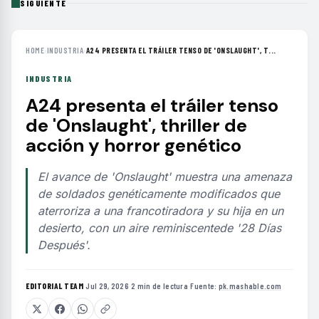
SIGUIENTE
HOME
›
INDUSTRIA
›
A24 PRESENTA EL TRÁILER TENSO DE 'ONSLAUGHT', T...
INDUSTRIA
A24 presenta el tráiler tenso
de 'Onslaught', thriller de
acción y horror genético
El avance de 'Onslaught' muestra una amenaza
de soldados genéticamente modificados que
aterroriza a una francotiradora y su hija en un
desierto, con un aire reminiscentede '28 Días
Después'.
EDITORIAL TEAM
·
Jul 29, 2026
·
2 min de lectura
·
Fuente:
pk.mashable.com