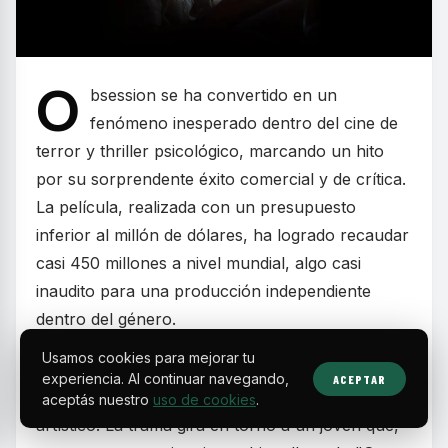
O
bsession se ha convertido en un
fenómeno inesperado dentro del cine de
terror y thriller psicológico, marcando un hito
por su sorprendente éxito comercial y de crítica.
La película, realizada con un presupuesto
inferior al millón de dólares, ha logrado recaudar
casi 450 millones a nivel mundial, algo casi
inaudito para una producción independiente
dentro del género.
Usamos cookies para mejorar tu
Este largometraje original destaca no solo por
experiencia. Al continuar navegando,
ACEPTAR
sus cifras, sino también por su impacto cultural y
aceptás nuestro
uso de cookies
.
artístico. La trama gira en torno a un joven que,