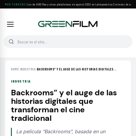
Principales estrenos de HBO Max y otras plataformas en agosto 2026 en Latinoamérica
EN TENDENCIA
·
Estrenos de agosto:
HOME
›
INDUSTRIA
›
BACKROOMS” Y EL AUGE DE LAS HISTORIAS DIGITALES...
INDUSTRIA
Backrooms” y el auge de las
historias digitales que
transforman el cine
tradicional
La película “Backrooms”, basada en un