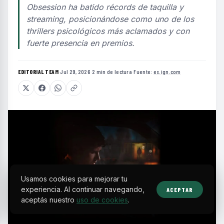
Obsession ha batido récords de taquilla y
streaming, posicionándose como uno de los
thrillers psicológicos más aclamados y con
fuerte presencia en premios.
EDITORIAL TEAM
·
Jul 29, 2026
·
2 min de lectura
·
Fuente:
es.ign.com
Usamos cookies para mejorar tu
experiencia. Al continuar navegando,
ACEPTAR
aceptás nuestro
uso de cookies
.