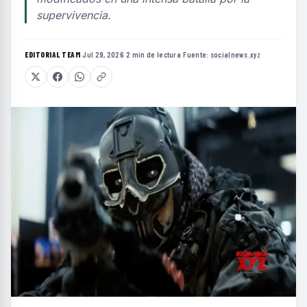
supervivencia.
EDITORIAL TEAM
·
Jul 29, 2026
·
2 min de lectura
·
Fuente:
socialnews.xyz