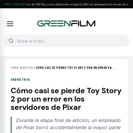
Principales estrenos de HBO Max y otras plataformas en agosto 2026 en Latinoamérica
EN TENDENCIA
·
Estrenos de agosto:
HOME
›
INDUSTRIA
›
CÓMO CASI SE PIERDE TOY STORY 2 POR UN ERROR EN...
INDUSTRIA
Cómo casi se pierde Toy Story
2 por un error en los
servidores de Pixar
Durante la etapa final de edición, un empleado
de Pixar borró accidentalmente la mayor parte