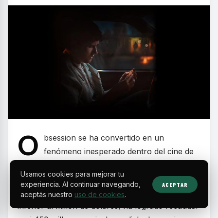
O
bsession se ha convertido en un
fenómeno inesperado dentro del cine de
terror y thriller psicológico, marcando un hito
Usamos cookies para mejorar tu
por su sorprendente éxito comercial y de crítica.
experiencia. Al continuar navegando,
ACEPTAR
La película, realizada con un presupuesto
aceptás nuestro
uso de cookies
.
inferior al millón de dólares, ha logrado recaudar