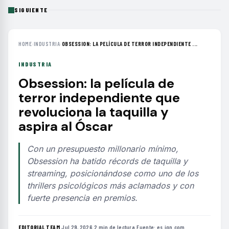
SIGUIENTE
HOME
›
INDUSTRIA
›
OBSESSION: LA PELÍCULA DE TERROR INDEPENDIENTE ...
INDUSTRIA
Obsession: la película de
terror independiente que
revoluciona la taquilla y
aspira al Óscar
Con un presupuesto millonario mínimo,
Obsession ha batido récords de taquilla y
streaming, posicionándose como uno de los
thrillers psicológicos más aclamados y con
fuerte presencia en premios.
EDITORIAL TEAM
·
Jul 29, 2026
·
2 min de lectura
·
Fuente:
es.ign.com