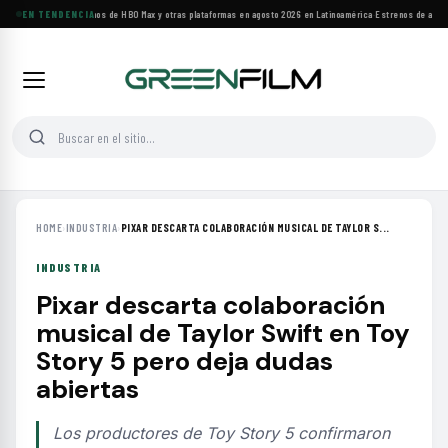
Principales estrenos de HBO Max y otras plataformas en agosto 2026 en Latinoamérica
EN TENDENCIA
·
Estrenos de agosto
HOME
›
INDUSTRIA
›
PIXAR DESCARTA COLABORACIÓN MUSICAL DE TAYLOR S...
INDUSTRIA
Pixar descarta colaboración
musical de Taylor Swift en Toy
Story 5 pero deja dudas
abiertas
Los productores de Toy Story 5 confirmaron