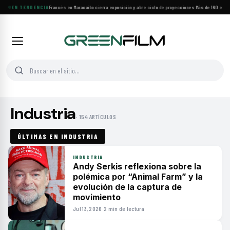
EN TENDENCIA
Festival de Cine Francés en Maracaibo cierra exposición y abre ciclo de proyecciones
·
Más de 160 estre
Industria
· 154 ARTÍCULOS
ÚLTIMAS EN INDUSTRIA
INDUSTRIA
Andy Serkis reflexiona sobre la
polémica por “Animal Farm” y la
evolución de la captura de
movimiento
Jul 13, 2026
·
2 min de lectura