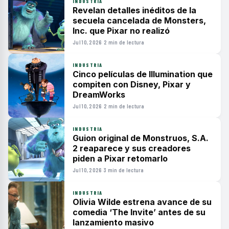
INDUSTRIA
Revelan detalles inéditos de la
secuela cancelada de Monsters,
Inc. que Pixar no realizó
Jul 10, 2026
·
2 min de lectura
INDUSTRIA
Cinco películas de Illumination que
compiten con Disney, Pixar y
DreamWorks
Jul 10, 2026
·
2 min de lectura
INDUSTRIA
Guion original de Monstruos, S.A.
2 reaparece y sus creadores
piden a Pixar retomarlo
Jul 10, 2026
·
3 min de lectura
INDUSTRIA
Olivia Wilde estrena avance de su
comedia ‘The Invite’ antes de su
lanzamiento masivo