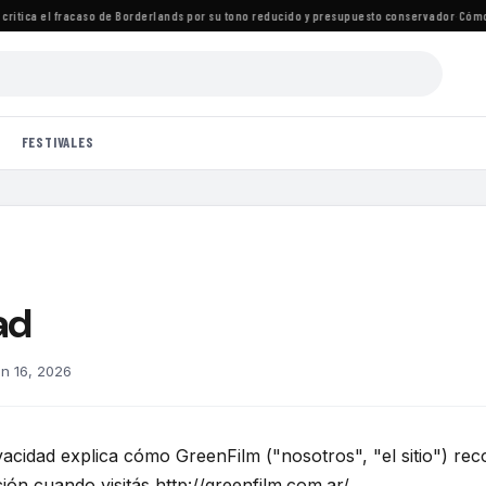
 critica el fracaso de Borderlands por su tono reducido y presupuesto conservador
·
Cómo v
FESTIVALES
ad
un 16, 2026
ión cuando visitás http://greenfilm.com.ar/.