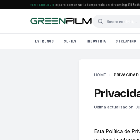
 de agosto: ocho series destacadas para comenzar la temporada en streaming
·
Eli Roth
EN TENDENCIA
ESTRENOS
SERIES
INDUSTRIA
STREAMING
HOME
›
PRIVACIDAD
Privacid
Última actualización: J
Esta Política de Privacidad explica cómo GreenFilm ("nosotros", "el sitio") recolecta, usa y
protege la informac