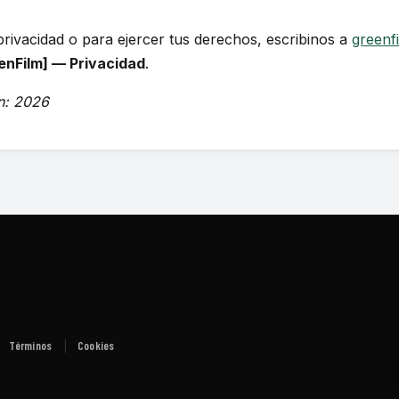
privacidad o para ejercer tus derechos, escribinos a
greenf
enFilm] — Privacidad
.
ón: 2026
Términos
Cookies
|