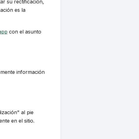
r su rectificación,
ación es la
app
con el asunto
emente información
ización" al pie
nte en el sitio.