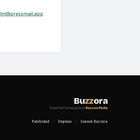
ilm@pressmail.app
Bu
zz
ora
GreenFilm forma parte de
Buzzora Media
Publicidad
Empleos
Conocé Buzzora
|
|