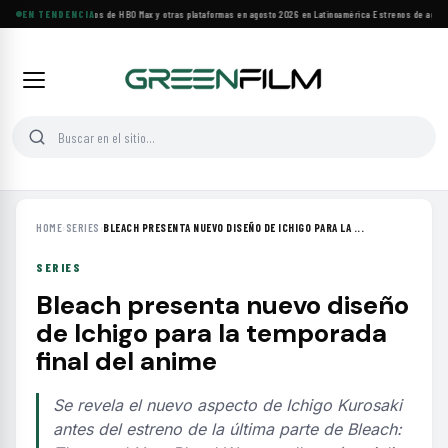
Principales estrenos de HBO Max y otras plataformas en agosto 2026 en Latinoamérica
EN TENDENCIA
·
Estrenos de agosto:
HOME
›
SERIES
›
BLEACH PRESENTA NUEVO DISEÑO DE ICHIGO PARA LA ...
SERIES
Bleach presenta nuevo diseño
de Ichigo para la temporada
final del anime
Se revela el nuevo aspecto de Ichigo Kurosaki
antes del estreno de la última parte de Bleach: