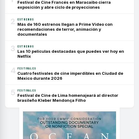
Festival de Cine Francés en Maracaibo cierra
exposición y abre ciclo de proyecciones
2
ESTRENOS
Más de 160 estrenos llegan a Prime Video con
recomendaciones de terror, animación y
documentales
3
ESTRENOS
Las 10 películas destacadas que puedes ver hoy en
Netflix
4
FESTIVALES
Cuatro festivales de cine imperdibles en Ciudad de
México durante 2026
5
FESTIVALES
Festival de Cine de Lima homenajeará al director
brasileño Kleber Mendonça Filho