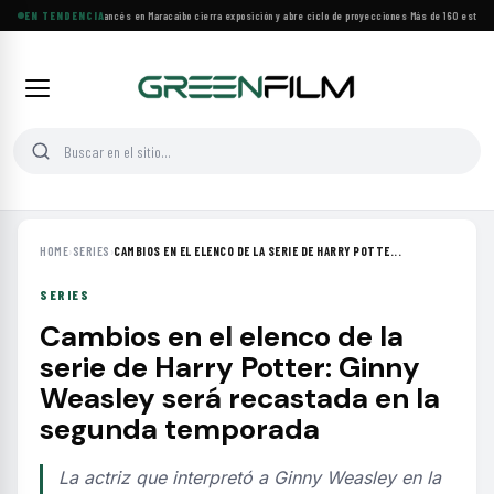
Festival de Cine Francés en Maracaibo cierra exposición y abre ciclo de proyecciones
EN TENDENCIA
·
Más de 160 estrenos
HOME
›
SERIES
›
CAMBIOS EN EL ELENCO DE LA SERIE DE HARRY POTTE...
SERIES
Cambios en el elenco de la
serie de Harry Potter: Ginny
Weasley será recastada en la
segunda temporada
La actriz que interpretó a Ginny Weasley en la