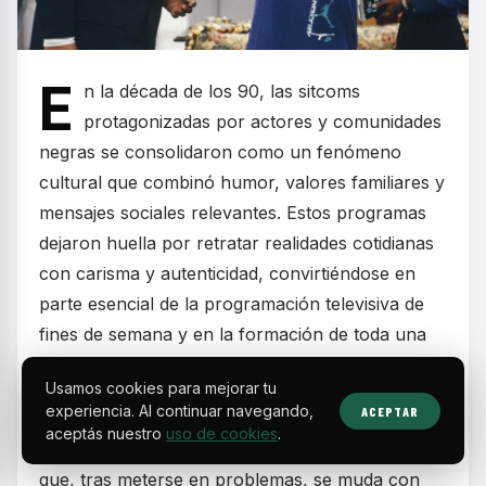
E
n la década de los 90, las sitcoms
protagonizadas por actores y comunidades
negras se consolidaron como un fenómeno
cultural que combinó humor, valores familiares y
mensajes sociales relevantes. Estos programas
dejaron huella por retratar realidades cotidianas
con carisma y autenticidad, convirtiéndose en
parte esencial de la programación televisiva de
fines de semana y en la formación de toda una
generación.
Usamos cookies para mejorar tu
experiencia. Al continuar navegando,
ACEPTAR
Series como
The Fresh Prince of Bel-Air
aceptás nuestro
uso de cookies
.
mostraron la historia de un joven de Filadelfia
que, tras meterse en problemas, se muda con