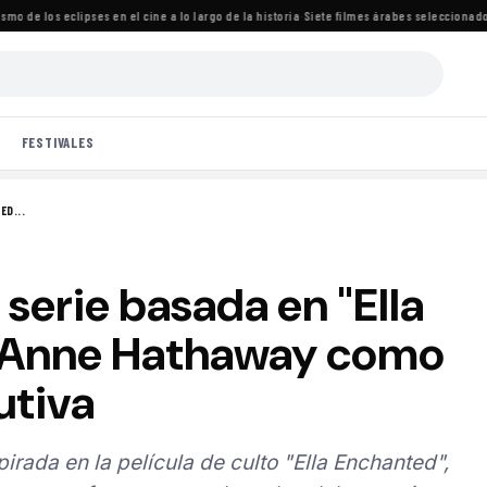
de los eclipses en el cine a lo largo de la historia
·
Siete filmes árabes seleccionados pa
FESTIVALES
ED...
serie basada en "Ella
 Anne Hathaway como
utiva
irada en la película de culto "Ella Enchanted",