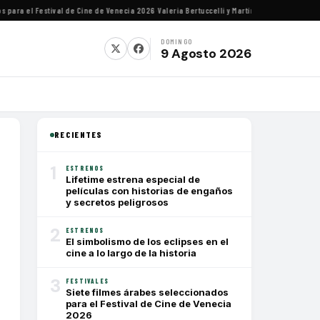
ra el Festival de Cine de Venecia 2026
·
Valeria Bertuccelli y Martín Rejtman ofrecerán c
DOMINGO
9 Agosto 2026
RECIENTES
1
ESTRENOS
Lifetime estrena especial de
películas con historias de engaños
y secretos peligrosos
2
ESTRENOS
El simbolismo de los eclipses en el
cine a lo largo de la historia
3
FESTIVALES
Siete filmes árabes seleccionados
para el Festival de Cine de Venecia
2026