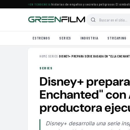
rena especial de películas con historias de engaños y secretos peligrosos
·
El simbolismo 
EN TENDENCIA
ESTRENOS
SERIES
INDUSTRIA
STREAMING
HOME
›
SERIES
›
DISNEY+ PREPARA SERIE BASADA EN "ELLA ENCHANT
SERIES
Disney+ prepara 
Enchanted" con
productora ejec
Disney+ desarrolla una serie insp