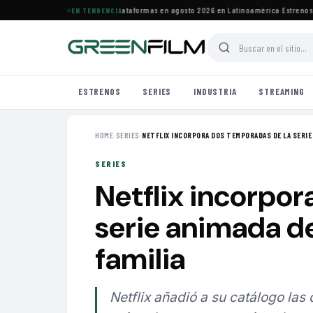
 estrenos de HBO Max y otras plataformas en agosto 2026 en Latinoamérica
·
Estrenos de
EN TENDENCIA
ESTRENOS
SERIES
INDUSTRIA
STREAMING
HOME
›
SERIES
›
NETFLIX INCORPORA DOS TEMPORADAS DE LA SERIE 
SERIES
Netflix incorpor
serie animada d
familia
Netflix añadió a su catálogo las