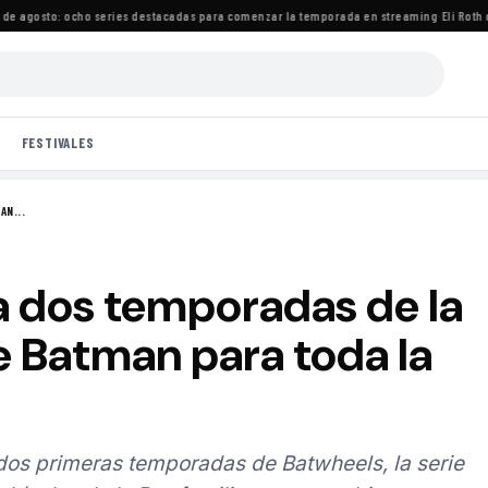
 agosto: ocho series destacadas para comenzar la temporada en streaming
·
Eli Roth cri
FESTIVALES
AN...
a dos temporadas de la
e Batman para toda la
 dos primeras temporadas de Batwheels, la serie