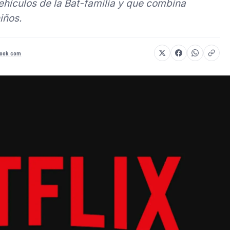
hículos de la Bat-familia y que combina
iños.
ook.com