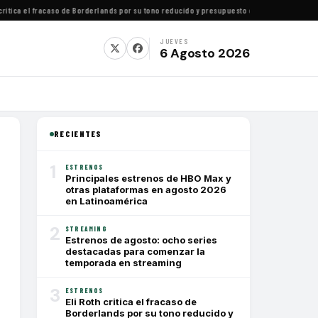
tica el fracaso de Borderlands por su tono reducido y presupuesto conservador
·
Cómo ver 
JUEVES
6 Agosto 2026
RECIENTES
1
ESTRENOS
Principales estrenos de HBO Max y
otras plataformas en agosto 2026
en Latinoamérica
2
STREAMING
Estrenos de agosto: ocho series
destacadas para comenzar la
temporada en streaming
3
ESTRENOS
Eli Roth critica el fracaso de
Borderlands por su tono reducido y