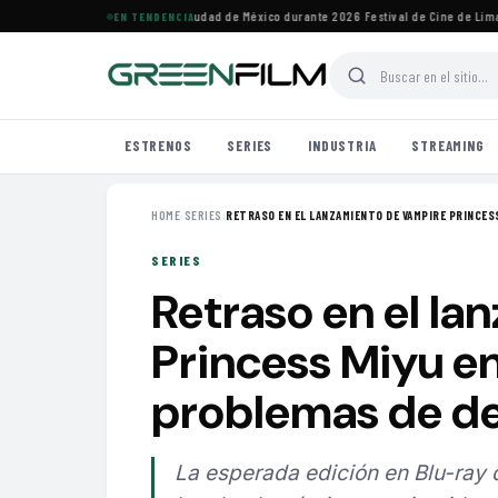
vales de cine imperdibles en Ciudad de México durante 2026
·
Festival de Cine de Lima h
EN TENDENCIA
ESTRENOS
SERIES
INDUSTRIA
STREAMING
HOME
›
SERIES
›
RETRASO EN EL LANZAMIENTO DE VAMPIRE PRINCESS
SERIES
Retraso en el l
Princess Miyu en
problemas de de
La esperada edición en Blu-ray 