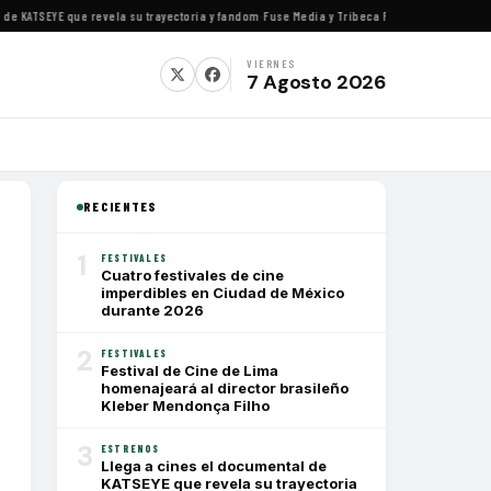
KATSEYE que revela su trayectoria y fandom
·
Fuse Media y Tribeca Films se alían para est
VIERNES
7 Agosto 2026
RECIENTES
1
FESTIVALES
Cuatro festivales de cine
imperdibles en Ciudad de México
durante 2026
2
FESTIVALES
Festival de Cine de Lima
homenajeará al director brasileño
Kleber Mendonça Filho
3
ESTRENOS
Llega a cines el documental de
KATSEYE que revela su trayectoria