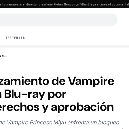
omenajeará al director brasileño Kleber Mendonça Filho
·
Llega a cines el documental de 
FESTIVALES
 M...
anzamiento de Vampire
 Blu-ray por
rechos y aprobación
de Vampire Princess Miyu enfrenta un bloqueo