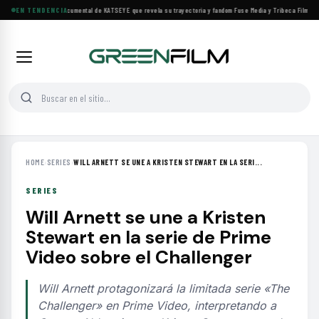
Llega a cines el documental de KATSEYE que revela su trayectoria y fandom
EN TENDENCIA
·
Fuse Media y Tribeca Films se a
HOME
›
SERIES
›
WILL ARNETT SE UNE A KRISTEN STEWART EN LA SERI...
SERIES
Will Arnett se une a Kristen
Stewart en la serie de Prime
Video sobre el Challenger
Will Arnett protagonizará la limitada serie «The
Challenger» en Prime Video, interpretando a