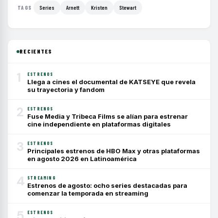
Series
Arnett
Kristen
Stewart
TAGS
RECIENTES
1
ESTRENOS
Llega a cines el documental de KATSEYE que revela
su trayectoria y fandom
2
ESTRENOS
Fuse Media y Tribeca Films se alían para estrenar
cine independiente en plataformas digitales
3
ESTRENOS
Principales estrenos de HBO Max y otras plataformas
en agosto 2026 en Latinoamérica
4
STREAMING
Estrenos de agosto: ocho series destacadas para
comenzar la temporada en streaming
5
ESTRENOS