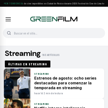
EN TENDENCIA
Cuatro festivales de cine imperdibles en Ciudad de México durante 2026
·
Festival de Cine de Lima homena
Streaming
· 193 ARTÍCULOS
ÚLTIMAS EN STREAMING
STREAMING
Estrenos de agosto: ocho series
destacadas para comenzar la
temporada en streaming
hace 1d
·
2 min de lectura
STREAMING