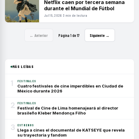
Netflix caen por tercera semana
durante el Mundial de Fútbol
Jul 15, 2026
·
3 min de lectura
← Anterior
Página 1 de 17
Siguiente →
MÁS LEÍDAS
1
FESTIVALES
Cuatro festivales de cine imperdibles en Ciudad de
México durante 2026
2
FESTIVALES
Festival de Cine de Lima homenajeará al director
brasileño Kleber Mendonça Filho
3
ESTRENOS
Llega a cines el documental de KATSEYE que revela
su trayectoria y fandom