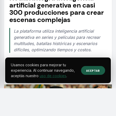
artificial generativa en casi
300 producciones para crear
escenas complejas
La plataforma utiliza inteligencia artificial
generativa en series y películas para recrear
multitudes, batallas históricas y escenarios
difíciles, optimizando tiempos y costos.
Usamos cookies para mejorar tu
EDITORIAL TEAM
·
Aug 1, 2026
·
2 min de lectura
·
Fuente:
merca20.com
experiencia. Al continuar navegando,
ACEPTAR
aceptás nuestro
uso de cookies
.