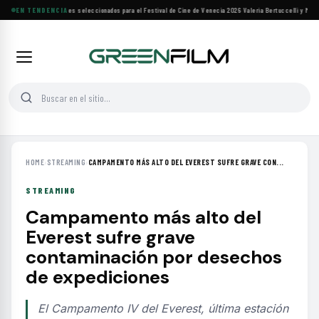
Siete filmes árabes seleccionados para el Festival de Cine de Venecia 2026
EN TENDENCIA
·
Valeria Bertuccelli y Martí
HOME
›
STREAMING
›
CAMPAMENTO MÁS ALTO DEL EVEREST SUFRE GRAVE CON...
STREAMING
Campamento más alto del
Everest sufre grave
contaminación por desechos
de expediciones
El Campamento IV del Everest, última estación