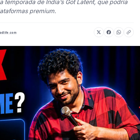
 temporada de India’s Got Latent, que podría
lataformas premium.
odlife.com