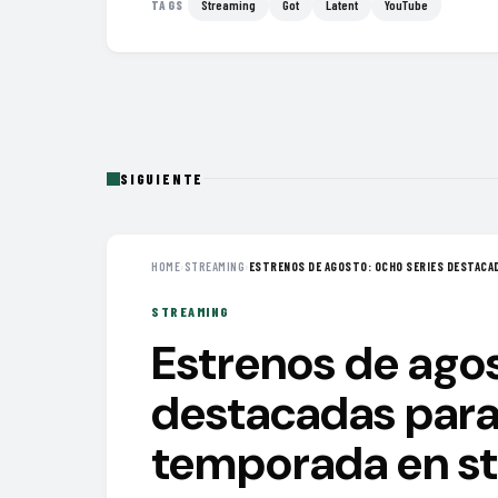
Streaming
Got
Latent
YouTube
TAGS
SIGUIENTE
HOME
›
STREAMING
›
ESTRENOS DE AGOSTO: OCHO SERIES DESTACAD
STREAMING
Estrenos de agos
destacadas para
temporada en s