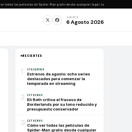
odas las películas de Spider-Man gratis desde cualquier lugar
·
La directora Rachel Isra
JUEVES
6 Agosto 2026
RECIENTES
1
STREAMING
Estrenos de agosto: ocho series
destacadas para comenzar la
temporada en streaming
2
ESTRENOS
Eli Roth critica el fracaso de
Borderlands por su tono reducido y
presupuesto conservador
3
ESTRENOS
Cómo ver todas las películas de
Spider-Man gratis desde cualquier