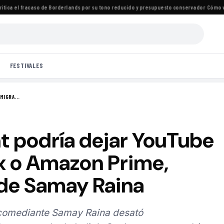
ica el fracaso de Borderlands por su tono reducido y presupuesto conservador
·
Cómo ver t
FESTIVALES
MIGRA...
nt podría dejar YouTube
ix o Amazon Prime,
de Samay Raina
 comediante Samay Raina desató