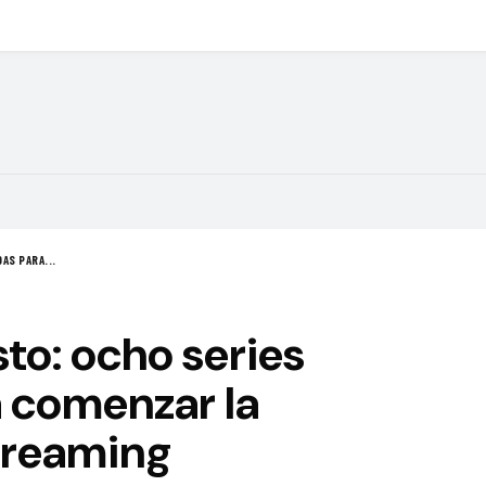
AS PARA...
to: ocho series
 comenzar la
treaming