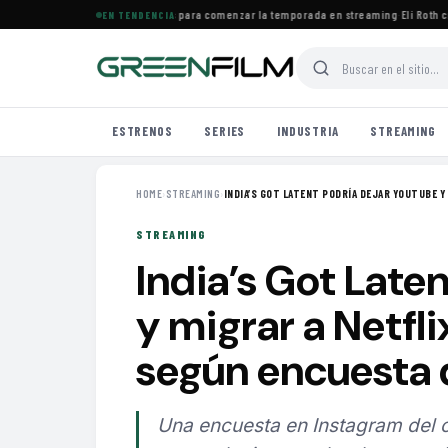
agosto: ocho series destacadas para comenzar la temporada en streaming
·
Eli Roth crit
EN TENDENCIA
ESTRENOS
SERIES
INDUSTRIA
STREAMING
HOME
›
STREAMING
›
INDIA’S GOT LATENT PODRÍA DEJAR YOUTUBE Y 
STREAMING
India’s Got Late
y migrar a Netfl
según encuesta 
Una encuesta en Instagram del