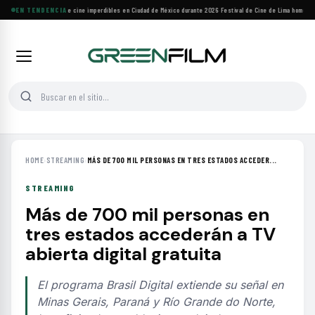
Cuatro festivales de cine imperdibles en Ciudad de México durante 2026
EN TENDENCIA
·
Festival de Cine de Lima homenajea
HOME
›
STREAMING
›
MÁS DE 700 MIL PERSONAS EN TRES ESTADOS ACCEDER...
STREAMING
Más de 700 mil personas en
tres estados accederán a TV
abierta digital gratuita
El programa Brasil Digital extiende su señal en
Minas Gerais, Paraná y Río Grande do Norte,