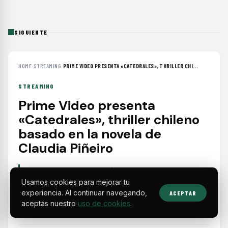
SIGUIENTE
HOME
›
STREAMING
›
PRIME VIDEO PRESENTA «CATEDRALES», THRILLER CHI...
STREAMING
Prime Video presenta
«Catedrales», thriller chileno
basado en la novela de
Claudia Piñeiro
Prime Video estrenará este año «Catedrales»,
una serie chilena que explora el impacto del
Usamos cookies para mejorar tu
experiencia. Al continuar navegando,
ACEPTAR
silencio y la fe en una familia marcada por un
aceptás nuestro
uso de cookies
.
asesinato sin resolver.