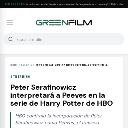
Estrenos de agosto: ocho series destacadas para comenzar la temporada en streaming
EN TENDENCIA
·
Eli Roth critica el
HOME
›
STREAMING
›
PETER SERAFINOWICZ INTERPRETARÁ A PEEVES EN LA ...
STREAMING
Peter Serafinowicz
interpretará a Peeves en la
serie de Harry Potter de HBO
HBO confirmó la incorporación de Peter
Serafinowicz como Peeves, el travieso