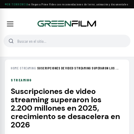
Más de 160 estrenos llegan a Prime Video con recomendaciones de terror, animación y documentales
EN TENDENCIA
·
Las 10
HOME
›
STREAMING
›
SUSCRIPCIONES DE VIDEO STREAMING SUPERARON LOS ...
STREAMING
Suscripciones de video
streaming superaron los
2.200 millones en 2025,
crecimiento se desacelera en
2026