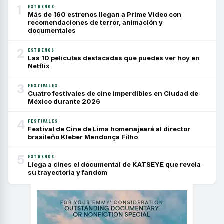
1
ESTRENOS
Más de 160 estrenos llegan a Prime Video con
recomendaciones de terror, animación y
documentales
2
ESTRENOS
Las 10 películas destacadas que puedes ver hoy en
Netflix
3
FESTIVALES
Cuatro festivales de cine imperdibles en Ciudad de
México durante 2026
4
FESTIVALES
Festival de Cine de Lima homenajeará al director
brasileño Kleber Mendonça Filho
5
ESTRENOS
Llega a cines el documental de KATSEYE que revela
su trayectoria y fandom