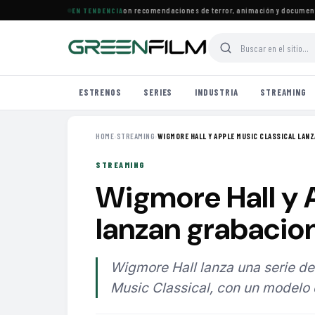
strenos llegan a Prime Video con recomendaciones de terror, animación y documentale
EN TENDENCIA
ESTRENOS
SERIES
INDUSTRIA
STREAMING
HOME
›
STREAMING
›
WIGMORE HALL Y APPLE MUSIC CLASSICAL LANZA
STREAMING
Wigmore Hall y 
lanzan grabacion
Wigmore Hall lanza una serie de
Music Classical, con un modelo q