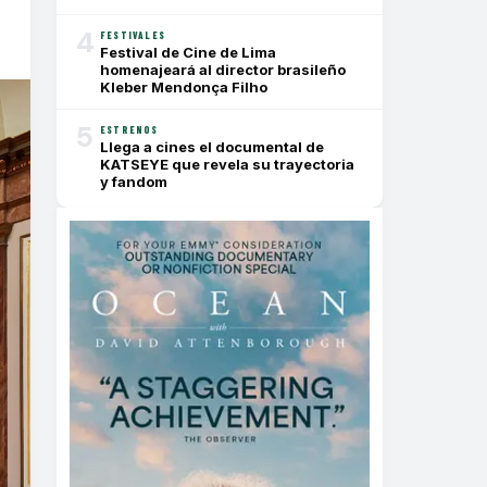
4
FESTIVALES
Festival de Cine de Lima
homenajeará al director brasileño
Kleber Mendonça Filho
5
ESTRENOS
Llega a cines el documental de
KATSEYE que revela su trayectoria
y fandom