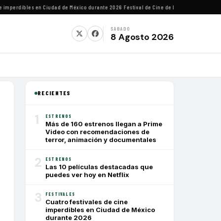
mperdibles en Ciudad de México durante 2026
·
Festival de Cine de Lima homenajeará al d
SÁBADO
8 Agosto 2026
RECIENTES
1
ESTRENOS
Más de 160 estrenos llegan a Prime
Video con recomendaciones de
terror, animación y documentales
2
ESTRENOS
Las 10 películas destacadas que
puedes ver hoy en Netflix
3
FESTIVALES
Cuatro festivales de cine
imperdibles en Ciudad de México
durante 2026