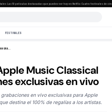
s
·
Las 10 películas destacadas que puedes ver hoy en Netflix
·
Cuatro festivales de cine i
FESTIVALES
N GRA...
Apple Music Classical
es exclusivas en vivo
 grabaciones en vivo exclusivas para Apple
ue destina el 100% de regalías a los artistas.