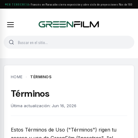
EN TENDENCIA
Festival de Cine Francés en Maracaibo cierra exposición y abre ciclo de proyecciones
·
Más de 160 estr
HOME
›
TÉRMINOS
Términos
Última actualización: Jun 16, 2026
Estos Términos de Uso ("Términos") rigen tu