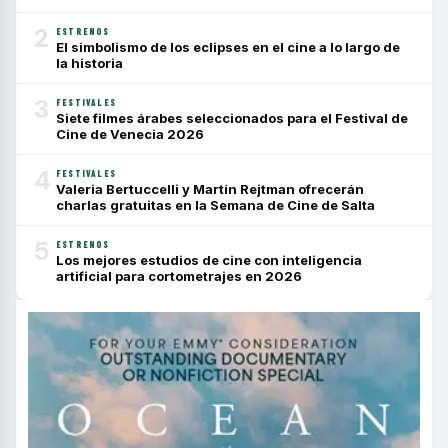
2
ESTRENOS
El simbolismo de los eclipses en el cine a lo largo de
la historia
3
FESTIVALES
Siete filmes árabes seleccionados para el Festival de
Cine de Venecia 2026
4
FESTIVALES
Valeria Bertuccelli y Martín Rejtman ofrecerán
charlas gratuitas en la Semana de Cine de Salta
5
ESTRENOS
Los mejores estudios de cine con inteligencia
artificial para cortometrajes en 2026