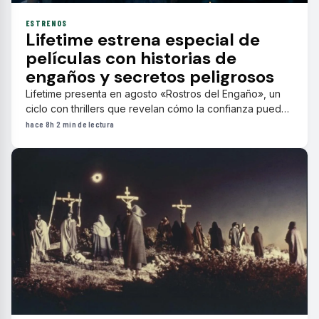
ESTRENOS
Lifetime estrena especial de
películas con historias de
engaños y secretos peligrosos
Lifetime presenta en agosto «Rostros del Engaño», un
ciclo con thrillers que revelan cómo la confianza puede
ser la mayor apuesta cuando nada es lo que parece.
hace 8h
·
2 min de lectura