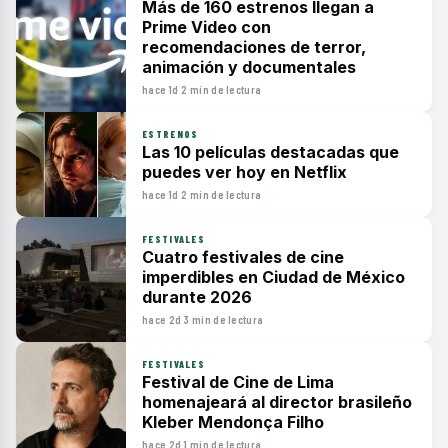
Más de 160 estrenos llegan a
Prime Video con
recomendaciones de terror,
animación y documentales
hace 1d
·
2 min de lectura
ESTRENOS
Las 10 películas destacadas que
puedes ver hoy en Netflix
hace 1d
·
2 min de lectura
FESTIVALES
Cuatro festivales de cine
imperdibles en Ciudad de México
durante 2026
hace 2d
·
3 min de lectura
FESTIVALES
Festival de Cine de Lima
homenajeará al director brasileño
Kleber Mendonça Filho
hace 2d
·
1 min de lectura