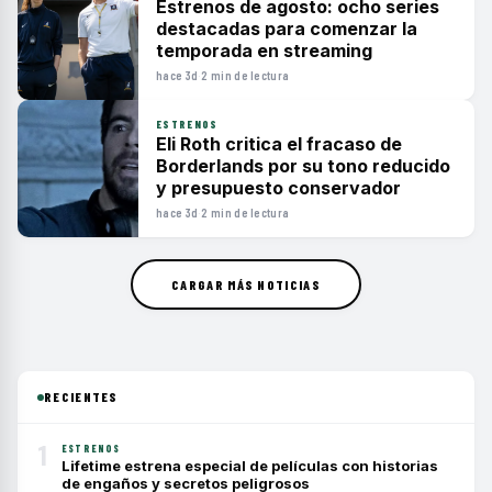
Estrenos de agosto: ocho series
destacadas para comenzar la
temporada en streaming
hace 3d
·
2 min de lectura
ESTRENOS
Eli Roth critica el fracaso de
Borderlands por su tono reducido
y presupuesto conservador
hace 3d
·
2 min de lectura
CARGAR MÁS NOTICIAS
RECIENTES
1
ESTRENOS
Lifetime estrena especial de películas con historias
de engaños y secretos peligrosos