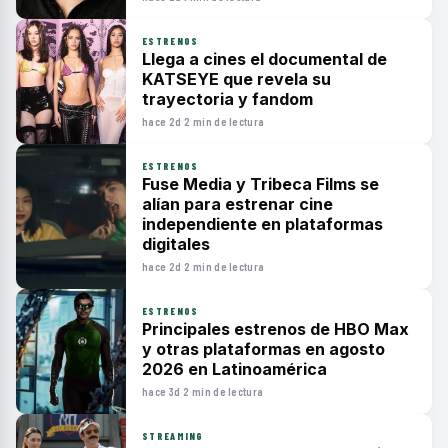
ESTRENOS
Llega a cines el documental de
KATSEYE que revela su
trayectoria y fandom
hace 2d
·
2 min de lectura
ESTRENOS
Fuse Media y Tribeca Films se
alían para estrenar cine
independiente en plataformas
digitales
hace 2d
·
2 min de lectura
ESTRENOS
Principales estrenos de HBO Max
y otras plataformas en agosto
2026 en Latinoamérica
hace 3d
·
2 min de lectura
STREAMING