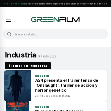
EN TENDENCIA
Festival de Cine Francés en Maracaibo cierra exposición y abre ciclo de proyecciones
·
Más de 160 estre
Industria
· 154 ARTÍCULOS
ÚLTIMAS EN INDUSTRIA
INDUSTRIA
A24 presenta el tráiler tenso de
'Onslaught', thriller de acción y
horror genético
Jul 29, 2026
·
2 min de lectura
INDUSTRIA