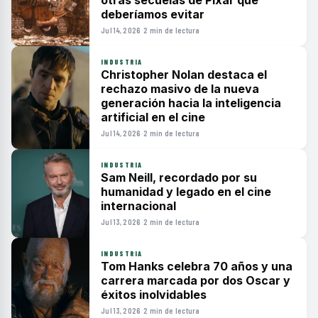
otras secuelas de Pixar que
deberíamos evitar
Jul 14, 2026
·
2 min de lectura
INDUSTRIA
Christopher Nolan destaca el
rechazo masivo de la nueva
generación hacia la inteligencia
artificial en el cine
Jul 14, 2026
·
2 min de lectura
INDUSTRIA
Sam Neill, recordado por su
humanidad y legado en el cine
internacional
Jul 13, 2026
·
2 min de lectura
INDUSTRIA
Tom Hanks celebra 70 años y una
carrera marcada por dos Oscar y
éxitos inolvidables
Jul 13, 2026
·
2 min de lectura