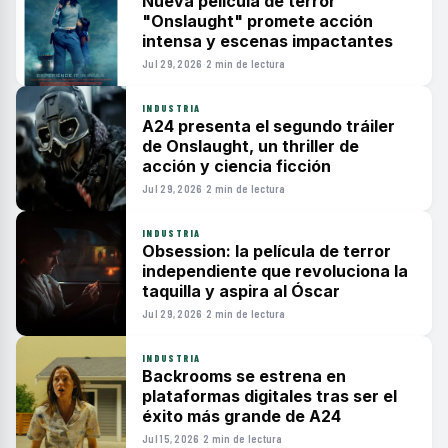
Nueva película de terror
"Onslaught" promete acción
intensa y escenas impactantes
Jul 29, 2026
·
2 min de lectura
INDUSTRIA
A24 presenta el segundo tráiler
de Onslaught, un thriller de
acción y ciencia ficción
Jul 29, 2026
·
2 min de lectura
INDUSTRIA
Obsession: la película de terror
independiente que revoluciona la
taquilla y aspira al Óscar
Jul 29, 2026
·
2 min de lectura
INDUSTRIA
Backrooms se estrena en
plataformas digitales tras ser el
éxito más grande de A24
Jul 15, 2026
·
2 min de lectura