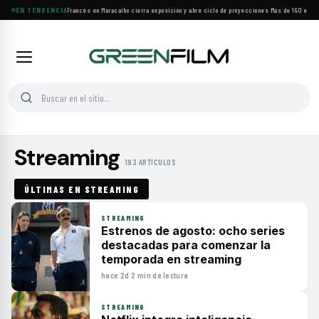
EN TENDENCIA
Festival de Cine Francés en Maracaibo cierra exposición y abre ciclo de proyecciones
·
Más de 160 estre
Streaming
· 193 ARTÍCULOS
ÚLTIMAS EN STREAMING
STREAMING
Estrenos de agosto: ocho series
destacadas para comenzar la
temporada en streaming
hace 2d
·
2 min de lectura
STREAMING