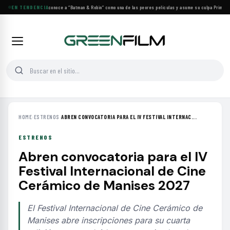
George Clooney reconoce a “Batman & Robin” como una de las peores películas y asume su culpa
EN TENDENCIA
·
Prime Vide
HOME
›
ESTRENOS
›
ABREN CONVOCATORIA PARA EL IV FESTIVAL INTERNAC...
ESTRENOS
Abren convocatoria para el IV
Festival Internacional de Cine
Cerámico de Manises 2027
El Festival Internacional de Cine Cerámico de
Manises abre inscripciones para su cuarta