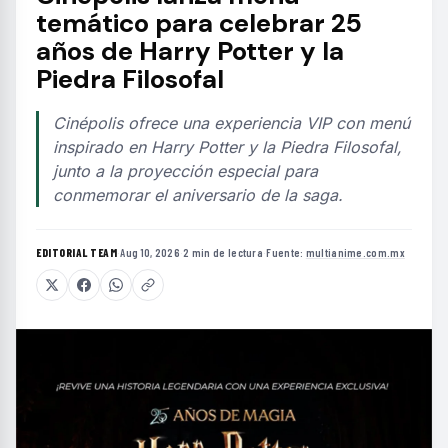
temático para celebrar 25
años de Harry Potter y la
Piedra Filosofal
Cinépolis ofrece una experiencia VIP con menú
inspirado en Harry Potter y la Piedra Filosofal,
junto a la proyección especial para
conmemorar el aniversario de la saga.
EDITORIAL TEAM
·
Aug 10, 2026
·
2 min de lectura
·
Fuente:
multianime.com.mx