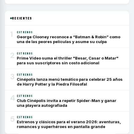
RECIENTES
1
ESTRENOS
George Clooney reconoce a “Batman & Robin” como
una de las peores películas y asume su culpa
2
ESTRENOS
Prime Video suma el thriller "Besar, Casar o Matar"
para sus suscriptores sin costo adicional
3
ESTRENOS
Cinépolis lanza menú temático para celebrar 25 años
de Harry Potter y la Piedra Filosofal
4
ESTRENOS
Club Cinépolis invita a repetir Spider-Man y ganar
una playera autografiada
5
ESTRENOS
Estrenos y clásicos para el verano 2026: aventuras,
romances y superhéroes en pantalla grande