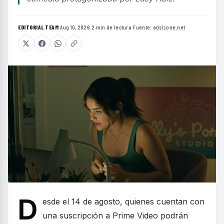
EDITORIAL TEAM
·
Aug 10, 2026
·
2 min de lectura
·
Fuente:
adslzone.net
D
esde el 14 de agosto, quienes cuentan con
una suscripción a Prime Video podrán