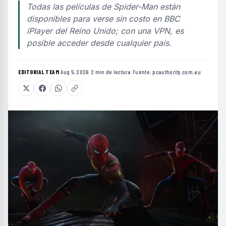
Todas las películas de Spider-Man están
disponibles para verse sin costo en BBC
iPlayer del Reino Unido; con una VPN, es
posible acceder desde cualquier país.
EDITORIAL TEAM
·
Aug 5, 2026
·
2 min de lectura
·
Fuente:
pcauthority.com.au