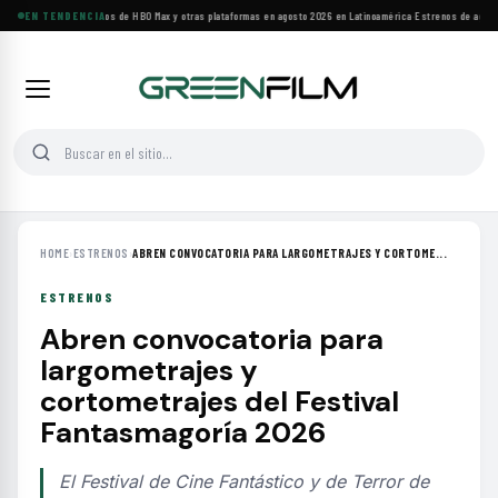
Principales estrenos de HBO Max y otras plataformas en agosto 2026 en Latinoamérica
EN TENDENCIA
·
Estrenos de agosto:
HOME
›
ESTRENOS
›
ABREN CONVOCATORIA PARA LARGOMETRAJES Y CORTOME...
ESTRENOS
Abren convocatoria para
largometrajes y
cortometrajes del Festival
Fantasmagoría 2026
El Festival de Cine Fantástico y de Terror de