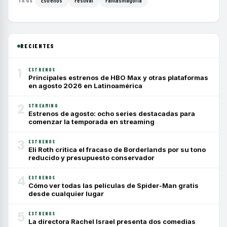
Estrenos
Festival
Fantasmagoría
TAGS
RECIENTES
1
ESTRENOS
Principales estrenos de HBO Max y otras plataformas
en agosto 2026 en Latinoamérica
2
STREAMING
Estrenos de agosto: ocho series destacadas para
comenzar la temporada en streaming
3
ESTRENOS
Eli Roth critica el fracaso de Borderlands por su tono
reducido y presupuesto conservador
4
ESTRENOS
Cómo ver todas las películas de Spider-Man gratis
desde cualquier lugar
5
ESTRENOS
La directora Rachel Israel presenta dos comedias