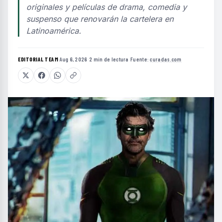
originales y películas de drama, comedia y
suspenso que renovarán la cartelera en
Latinoamérica.
EDITORIAL TEAM
·
Aug 6, 2026
·
2 min de lectura
·
Fuente:
curadas.com