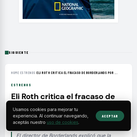
SIGUIENTE
HOME
›
ESTRENOS
›
ELI ROTH CRITICA EL FRACASO DE BORDERLANDS POR ...
ESTRENOS
Eli Roth critica el fracaso de
Borderlands por su tono
Usamos cookies para mejorar tu
reducido y presupuesto
experiencia. Al continuar navegando,
ACEPTAR
conservador
aceptás nuestro
uso de cookies
.
El director de Borderlands explicó que la