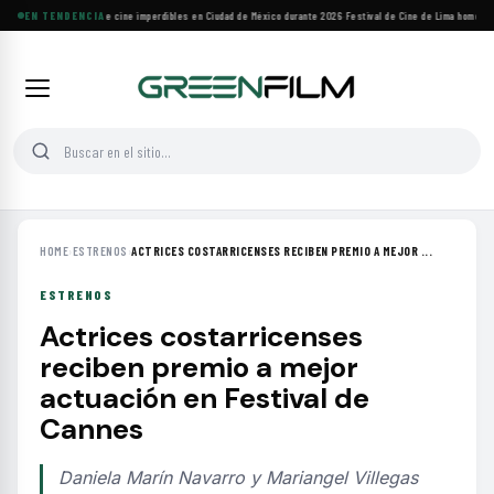
Cuatro festivales de cine imperdibles en Ciudad de México durante 2026
EN TENDENCIA
·
Festival de Cine de Lima homenajea
HOME
›
ESTRENOS
›
ACTRICES COSTARRICENSES RECIBEN PREMIO A MEJOR ...
ESTRENOS
Actrices costarricenses
reciben premio a mejor
actuación en Festival de
Cannes
Daniela Marín Navarro y Mariangel Villegas