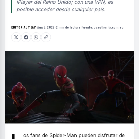
iPlayer del Reino Unido; con una VPN, es
posible acceder desde cualquier país.
EDITORIAL TEAM
·
Aug 5, 2026
·
2 min de lectura
·
Fuente:
pcauthority.com.au
os fans de Spider-Man pueden disfrutar de