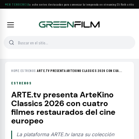
Estrenos de agosto: ocho series destacadas para comenzar la temporada en streaming
EN TENDENCIA
·
Eli Roth critica el
HOME
›
ESTRENOS
›
ARTE.TV PRESENTA ARTEKINO CLASSICS 2026 CON CUA...
ESTRENOS
ARTE.tv presenta ArteKino
Classics 2026 con cuatro
filmes restaurados del cine
europeo
La plataforma ARTE.tv lanza su colección