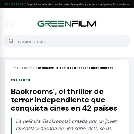
Lifetime estrena especial de películas con historias de engaños y secretos peligrosos
EN TENDENCIA
·
El simbolismo de lo
HOME
›
ESTRENOS
›
BACKROOMS’, EL THRILLER DE TERROR INDEPENDIENTE...
ESTRENOS
Backrooms’, el thriller de
terror independiente que
conquista cines en 42 países
La película ‘Backrooms’, creada por un joven
cineasta y basada en una serie viral, se ha