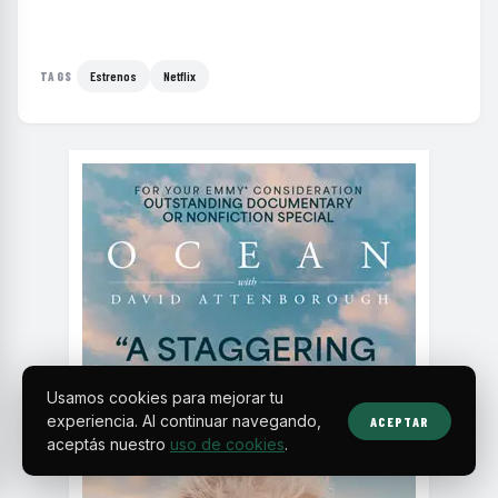
Estrenos
Netflix
TAGS
Usamos cookies para mejorar tu
experiencia. Al continuar navegando,
ACEPTAR
aceptás nuestro
uso de cookies
.