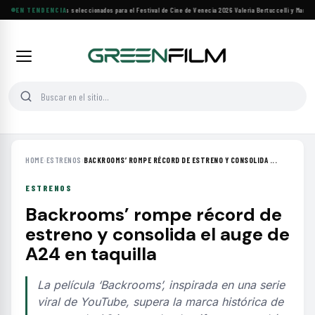
Siete filmes árabes seleccionados para el Festival de Cine de Venecia 2026
EN TENDENCIA
·
Valeria Bertuccelli y Martín 
HOME
›
ESTRENOS
›
BACKROOMS’ ROMPE RÉCORD DE ESTRENO Y CONSOLIDA ...
ESTRENOS
Backrooms’ rompe récord de
estreno y consolida el auge de
A24 en taquilla
La película ‘Backrooms’, inspirada en una serie
viral de YouTube, supera la marca histórica de