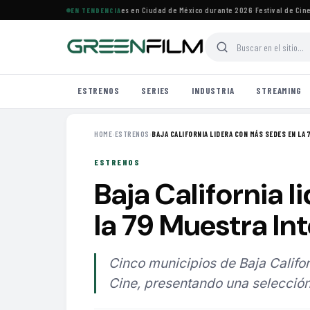
o festivales de cine imperdibles en Ciudad de México durante 2026
·
Festival de Cine de
EN TENDENCIA
ESTRENOS
SERIES
INDUSTRIA
STREAMING
HOME
›
ESTRENOS
›
BAJA CALIFORNIA LIDERA CON MÁS SEDES EN LA 7
ESTRENOS
Baja California 
la 79 Muestra In
Cinco municipios de Baja Califor
Cine, presentando una selección 