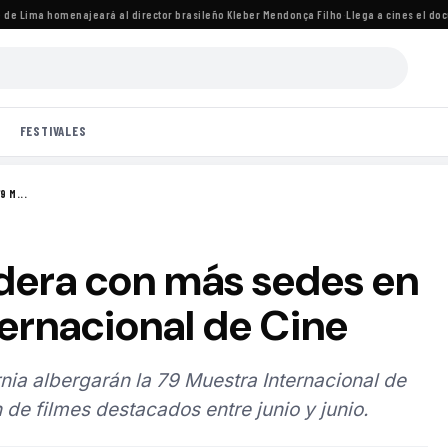
 Lima homenajeará al director brasileño Kleber Mendonça Filho
·
Llega a cines el docume
FESTIVALES
9 M...
lidera con más sedes en
ternacional de Cine
nia albergarán la 79 Muestra Internacional de
de filmes destacados entre junio y junio.