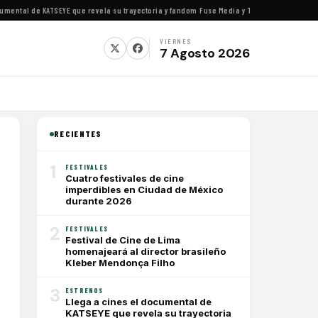
ntal de KATSEYE que revela su trayectoria y fandom
·
Fuse Media y Tribeca Films se alían 
VIERNES
7 Agosto 2026
RECIENTES
1
FESTIVALES
Cuatro festivales de cine
imperdibles en Ciudad de México
durante 2026
2
FESTIVALES
Festival de Cine de Lima
homenajeará al director brasileño
Kleber Mendonça Filho
3
ESTRENOS
Llega a cines el documental de
KATSEYE que revela su trayectoria