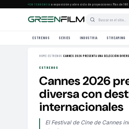
ine Francés en Maracaibo cierra exposición y abre ciclo de proyecciones
·
Más de 160 est
EN TENDENCIA
ESTRENOS
SERIES
INDUSTRIA
STREAMING
HOME
›
ESTRENOS
›
CANNES 2026 PRESENTA UNA SELECCIÓN DIVERSA
ESTRENOS
Cannes 2026 pre
diversa con des
internacionales
El Festival de Cine de Cannes i