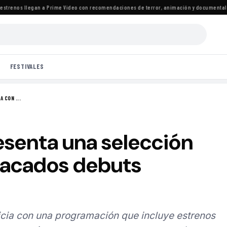
renos llegan a Prime Video con recomendaciones de terror, animación y documentales
·
L
FESTIVALES
 CON ...
senta una selección
tacados debuts
nicia con una programación que incluye estrenos