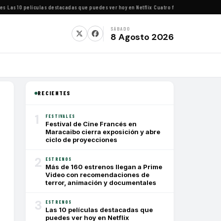
as 10 películas destacadas que puedes ver hoy en Netflix
·
Cuatro festivales de cine impe
SÁBADO
8 Agosto 2026
RECIENTES
1
FESTIVALES
Festival de Cine Francés en
Maracaibo cierra exposición y abre
ciclo de proyecciones
2
ESTRENOS
Más de 160 estrenos llegan a Prime
Video con recomendaciones de
terror, animación y documentales
3
ESTRENOS
Las 10 películas destacadas que
puedes ver hoy en Netflix