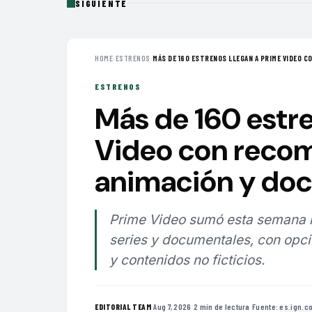
SIGUIENTE
HOME
›
ESTRENOS
›
MÁS DE 160 ESTRENOS LLEGAN A PRIME VIDEO CO
ESTRENOS
Más de 160 estre
Video con recom
animación y do
Prime Video sumó esta semana má
series y documentales, con opci
y contenidos no ficticios.
·
Aug 7, 2026
·
2 min de lectura
·
Fuente:
es.ign.c
EDITORIAL TEAM