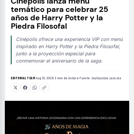
Cinépolis lanza menú
temático para celebrar 25
años de Harry Potter y la
Piedra Filosofal
Cinépolis ofrece una experiencia VIP con menú
inspirado en Harry Potter y la Piedra Filosofal,
junto a la proyección especial para
conmemorar el aniversario de la saga.
EDITORIAL TEAM
·
Aug 10, 2026
·
2 min de lectura
·
Fuente:
multianime.com.mx