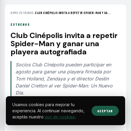
HOME
›
ESTRENOS
›
CLUB CINÉPOLIS INVITA A REPETIR SPIDER-MAN Y GA...
ESTRENOS
Club Cinépolis invita a repetir
Spider-Man y ganar una
playera autografiada
Socios Club Cinépolis pueden participar en
agosto para ganar una playera firmada por
Tom Holland, Zendaya y el director Destin
Daniel Cretton al ver Spider-Man: Un Nuevo
Día.
Usamos cookies para mejorar tu
EDITORIAL TEAM
·
Aug 10, 2026
·
2 min de lectura
·
Fuente:
multianime.com.mx
experiencia. Al continuar navegando,
ACEPTAR
aceptás nuestro
uso de cookies
.