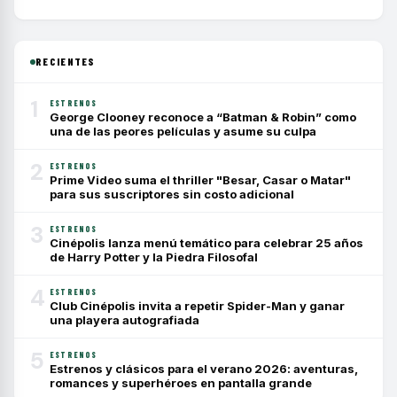
RECIENTES
1
ESTRENOS
George Clooney reconoce a “Batman & Robin” como
una de las peores películas y asume su culpa
2
ESTRENOS
Prime Video suma el thriller "Besar, Casar o Matar"
para sus suscriptores sin costo adicional
3
ESTRENOS
Cinépolis lanza menú temático para celebrar 25 años
de Harry Potter y la Piedra Filosofal
4
ESTRENOS
Club Cinépolis invita a repetir Spider-Man y ganar
una playera autografiada
5
ESTRENOS
Estrenos y clásicos para el verano 2026: aventuras,
romances y superhéroes en pantalla grande