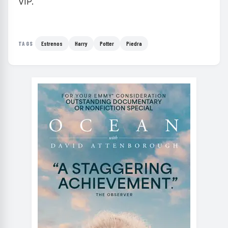
VIP.
Estrenos
Harry
Potter
Piedra
TAGS